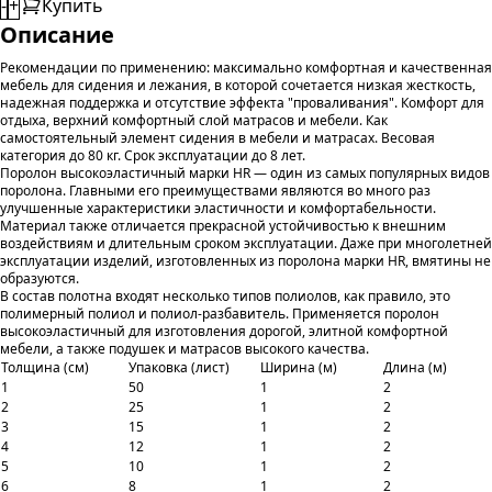
-
+
Купить
Описание
Рекомендации по применению: максимально комфортная и качественная
мебель для сидения и лежания, в которой сочетается низкая жесткость,
надежная поддержка и отсутствие эффекта "проваливания". Комфорт для
отдыха, верхний комфортный слой матрасов и мебели. Как
самостоятельный элемент сидения в мебели и матрасах. Весовая
категория до 80 кг. Срок эксплуатации до 8 лет.
Поролон высокоэластичный марки HR — один из самых популярных видов
поролона. Главными его преимуществами являются во много раз
улучшенные характеристики эластичности и комфортабельности.
Материал также отличается прекрасной устойчивостью к внешним
воздействиям и длительным сроком эксплуатации. Даже при многолетней
эксплуатации изделий, изготовленных из поролона марки HR, вмятины не
образуются.
В состав полотна входят несколько типов полиолов, как правило, это
полимерный полиол и полиол-разбавитель. Применяется поролон
высокоэластичный для изготовления дорогой, элитной комфортной
мебели, а также подушек и матрасов высокого качества.
Толщина (см)
Упаковка (лист)
Ширина (м)
Длина (м)
1
50
1
2
2
25
1
2
3
15
1
2
4
12
1
2
5
10
1
2
6
8
1
2