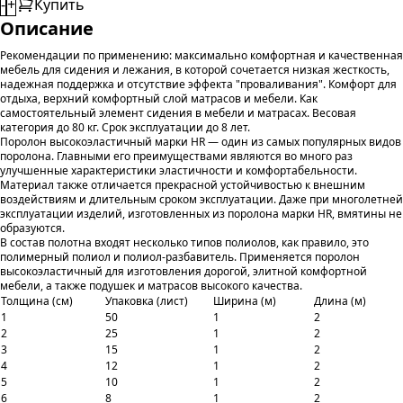
-
+
Купить
Описание
Рекомендации по применению: максимально комфортная и качественная
мебель для сидения и лежания, в которой сочетается низкая жесткость,
надежная поддержка и отсутствие эффекта "проваливания". Комфорт для
отдыха, верхний комфортный слой матрасов и мебели. Как
самостоятельный элемент сидения в мебели и матрасах. Весовая
категория до 80 кг. Срок эксплуатации до 8 лет.
Поролон высокоэластичный марки HR — один из самых популярных видов
поролона. Главными его преимуществами являются во много раз
улучшенные характеристики эластичности и комфортабельности.
Материал также отличается прекрасной устойчивостью к внешним
воздействиям и длительным сроком эксплуатации. Даже при многолетней
эксплуатации изделий, изготовленных из поролона марки HR, вмятины не
образуются.
В состав полотна входят несколько типов полиолов, как правило, это
полимерный полиол и полиол-разбавитель. Применяется поролон
высокоэластичный для изготовления дорогой, элитной комфортной
мебели, а также подушек и матрасов высокого качества.
Толщина (см)
Упаковка (лист)
Ширина (м)
Длина (м)
1
50
1
2
2
25
1
2
3
15
1
2
4
12
1
2
5
10
1
2
6
8
1
2