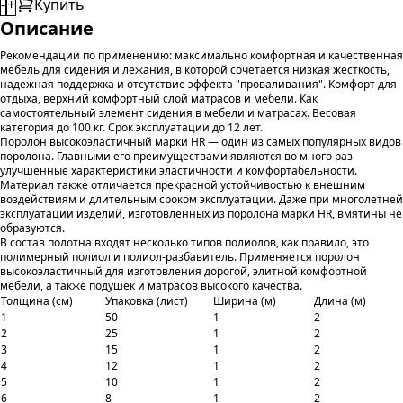
-
+
Купить
Описание
Рекомендации по применению: максимально комфортная и качественная
мебель для сидения и лежания, в которой сочетается низкая жесткость,
надежная поддержка и отсутствие эффекта "проваливания". Комфорт для
отдыха, верхний комфортный слой матрасов и мебели. Как
самостоятельный элемент сидения в мебели и матрасах. Весовая
категория до 100 кг. Срок эксплуатации до 12 лет.
Поролон высокоэластичный марки HR — один из самых популярных видов
поролона. Главными его преимуществами являются во много раз
улучшенные характеристики эластичности и комфортабельности.
Материал также отличается прекрасной устойчивостью к внешним
воздействиям и длительным сроком эксплуатации. Даже при многолетней
эксплуатации изделий, изготовленных из поролона марки HR, вмятины не
образуются.
В состав полотна входят несколько типов полиолов, как правило, это
полимерный полиол и полиол-разбавитель. Применяется поролон
высокоэластичный для изготовления дорогой, элитной комфортной
мебели, а также подушек и матрасов высокого качества.
Толщина (см)
Упаковка (лист)
Ширина (м)
Длина (м)
1
50
1
2
2
25
1
2
3
15
1
2
4
12
1
2
5
10
1
2
6
8
1
2