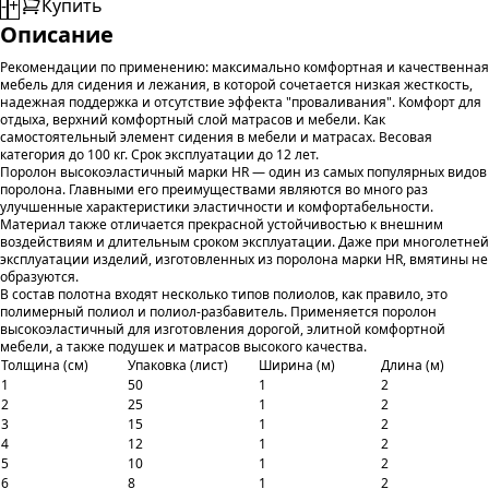
-
+
Купить
Описание
Рекомендации по применению: максимально комфортная и качественная
мебель для сидения и лежания, в которой сочетается низкая жесткость,
надежная поддержка и отсутствие эффекта "проваливания". Комфорт для
отдыха, верхний комфортный слой матрасов и мебели. Как
самостоятельный элемент сидения в мебели и матрасах. Весовая
категория до 100 кг. Срок эксплуатации до 12 лет.
Поролон высокоэластичный марки HR — один из самых популярных видов
поролона. Главными его преимуществами являются во много раз
улучшенные характеристики эластичности и комфортабельности.
Материал также отличается прекрасной устойчивостью к внешним
воздействиям и длительным сроком эксплуатации. Даже при многолетней
эксплуатации изделий, изготовленных из поролона марки HR, вмятины не
образуются.
В состав полотна входят несколько типов полиолов, как правило, это
полимерный полиол и полиол-разбавитель. Применяется поролон
высокоэластичный для изготовления дорогой, элитной комфортной
мебели, а также подушек и матрасов высокого качества.
Толщина (см)
Упаковка (лист)
Ширина (м)
Длина (м)
1
50
1
2
2
25
1
2
3
15
1
2
4
12
1
2
5
10
1
2
6
8
1
2