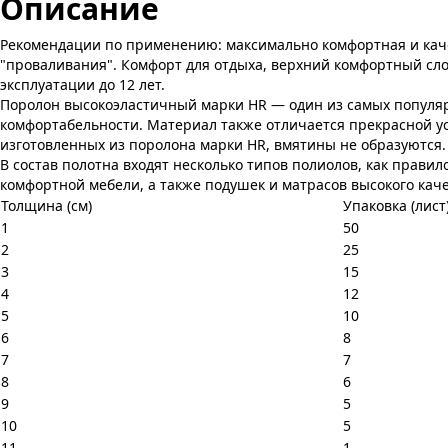
Описание
Рекомендации по применению: максимально комфортная и качес
"проваливания". Комфорт для отдыха, верхний комфортный слой
эксплуатации до 12 лет.
Поролон высокоэластичный марки HR — один из самых популяр
комфортабельности. Материал также отличается прекрасной у
изготовленных из поролона марки HR, вмятины не образуются.
В состав полотна входят несколько типов полиолов, как прави
комфортной мебели, а также подушек и матрасов высокого каче
Толщина (см)
Упаковка (лист
1
50
2
25
3
15
4
12
5
10
6
8
7
7
8
6
9
5
10
5
11
1