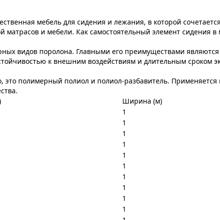
твенная мебель для сидения и лежания, в которой сочетается
 матрасов и мебели. Как самостоятельный элемент сидения в ме
ных видов поролона. Главными его преимуществами являются 
стойчивостью к внешним воздействиям и длительным сроком эк
ло, это полимерный полиол и полиол-разбавитель. Применяется
ства.
)
Ширина (м)
1
1
1
1
1
1
1
1
1
1
1