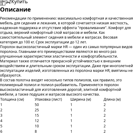
-
+
Купить
Описание
Рекомендации по применению: максимально комфортная и качественная
мебель для сидения и лежания, в которой сочетается низкая жесткость,
надежная поддержка и отсутствие эффекта "проваливания". Комфорт для
отдыха, верхний комфортный слой матрасов и мебели. Как
самостоятельный элемент сидения в мебели и матрасах. Весовая
категория до 100 кг. Срок эксплуатации до 12 лет.
Поролон высокоэластичный марки HR — один из самых популярных видов
поролона. Главными его преимуществами являются во много раз
улучшенные характеристики эластичности и комфортабельности.
Материал также отличается прекрасной устойчивостью к внешним
воздействиям и длительным сроком эксплуатации. Даже при многолетней
эксплуатации изделий, изготовленных из поролона марки HR, вмятины не
образуются.
В состав полотна входят несколько типов полиолов, как правило, это
полимерный полиол и полиол-разбавитель. Применяется поролон
высокоэластичный для изготовления дорогой, элитной комфортной
мебели, а также подушек и матрасов высокого качества.
Толщина (см)
Упаковка (лист)
Ширина (м)
Длина (м)
1
50
1
2
2
25
1
2
3
15
1
2
4
12
1
2
5
10
1
2
6
8
1
2