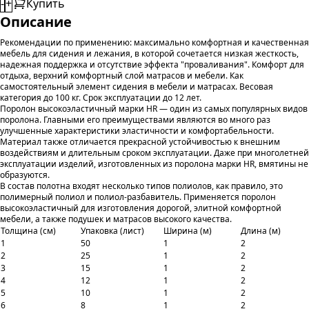
-
+
Купить
Описание
Рекомендации по применению: максимально комфортная и качественная
мебель для сидения и лежания, в которой сочетается низкая жесткость,
надежная поддержка и отсутствие эффекта "проваливания". Комфорт для
отдыха, верхний комфортный слой матрасов и мебели. Как
самостоятельный элемент сидения в мебели и матрасах. Весовая
категория до 100 кг. Срок эксплуатации до 12 лет.
Поролон высокоэластичный марки HR — один из самых популярных видов
поролона. Главными его преимуществами являются во много раз
улучшенные характеристики эластичности и комфортабельности.
Материал также отличается прекрасной устойчивостью к внешним
воздействиям и длительным сроком эксплуатации. Даже при многолетней
эксплуатации изделий, изготовленных из поролона марки HR, вмятины не
образуются.
В состав полотна входят несколько типов полиолов, как правило, это
полимерный полиол и полиол-разбавитель. Применяется поролон
высокоэластичный для изготовления дорогой, элитной комфортной
мебели, а также подушек и матрасов высокого качества.
Толщина (см)
Упаковка (лист)
Ширина (м)
Длина (м)
1
50
1
2
2
25
1
2
3
15
1
2
4
12
1
2
5
10
1
2
6
8
1
2