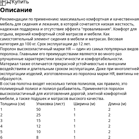
-
+
Купить
Описание
Рекомендации по применению: максимально комфортная и качественная
мебель для сидения и лежания, в которой сочетается низкая жесткость,
надежная поддержка и отсутствие эффекта "проваливания". Комфорт для
отдыха, верхний комфортный слой матрасов и мебели. Как
самостоятельный элемент сидения в мебели и матрасах. Весовая
категория до 100 кг. Срок эксплуатации до 12 лет.
Поролон высокоэластичный марки HR — один из самых популярных видов
поролона. Главными его преимуществами являются во много раз
улучшенные характеристики эластичности и комфортабельности.
Материал также отличается прекрасной устойчивостью к внешним
воздействиям и длительным сроком эксплуатации. Даже при многолетней
эксплуатации изделий, изготовленных из поролона марки HR, вмятины не
образуются.
В состав полотна входят несколько типов полиолов, как правило, это
полимерный полиол и полиол-разбавитель. Применяется поролон
высокоэластичный для изготовления дорогой, элитной комфортной
мебели, а также подушек и матрасов высокого качества.
Толщина (см)
Упаковка (лист)
Ширина (м)
Длина (м)
1
50
1
2
2
25
1
2
3
15
1
2
4
12
1
2
5
10
1
2
6
8
1
2