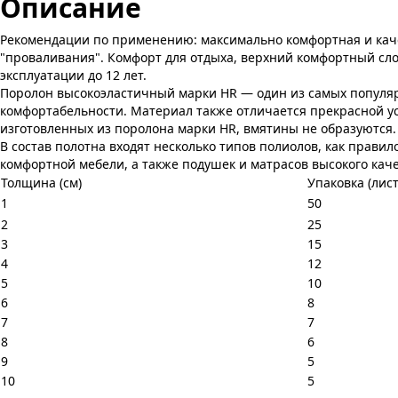
Описание
Рекомендации по применению: максимально комфортная и качес
"проваливания". Комфорт для отдыха, верхний комфортный слой
эксплуатации до 12 лет.
Поролон высокоэластичный марки HR — один из самых популяр
комфортабельности. Материал также отличается прекрасной у
изготовленных из поролона марки HR, вмятины не образуются.
В состав полотна входят несколько типов полиолов, как прави
комфортной мебели, а также подушек и матрасов высокого каче
Толщина (см)
Упаковка (лист
1
50
2
25
3
15
4
12
5
10
6
8
7
7
8
6
9
5
10
5