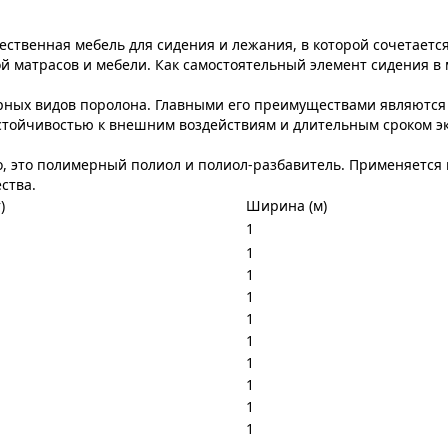
твенная мебель для сидения и лежания, в которой сочетается
 матрасов и мебели. Как самостоятельный элемент сидения в ме
ных видов поролона. Главными его преимуществами являются 
стойчивостью к внешним воздействиям и длительным сроком эк
ло, это полимерный полиол и полиол-разбавитель. Применяется
ства.
)
Ширина (м)
1
1
1
1
1
1
1
1
1
1