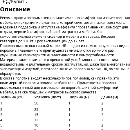
-
+
Купить
Описание
Рекомендации по применению: максимально комфортная и качественная
мебель для сидения и лежания, в которой сочетается низкая жесткость,
надежная поддержка и отсутствие эффекта "проваливания". Комфорт для
отдыха, верхний комфортный слой матрасов и мебели. Как
самостоятельный элемент сидения в мебели и матрасах. Весовая
категория до 120 кг. Срок эксплуатации до 12 лет.
Поролон высокоэластичный марки HR — один из самых популярных видов
поролона. Главными его преимуществами являются во много раз
улучшенные характеристики эластичности и комфортабельности.
Материал также отличается прекрасной устойчивостью к внешним
воздействиям и длительным сроком эксплуатации. Даже при многолетней
эксплуатации изделий, изготовленных из поролона марки HR, вмятины не
образуются.
В состав полотна входят несколько типов полиолов, как правило, это
полимерный полиол и полиол-разбавитель. Применяется поролон
высокоэластичный для изготовления дорогой, элитной комфортной
мебели, а также подушек и матрасов высокого качества.
Толщина (см)
Упаковка (лист)
Ширина (м)
Длина (м)
1
50
1
2
2
25
1
2
3
15
1
2
4
12
1
2
5
10
1
2