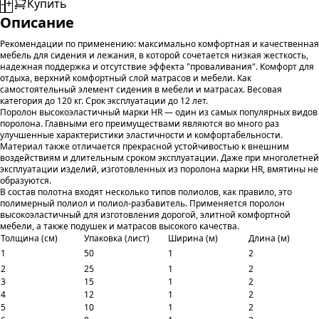
-
+
Купить
Описание
Рекомендации по применению: максимально комфортная и качественная
мебель для сидения и лежания, в которой сочетается низкая жесткость,
надежная поддержка и отсутствие эффекта "проваливания". Комфорт для
отдыха, верхний комфортный слой матрасов и мебели. Как
самостоятельный элемент сидения в мебели и матрасах. Весовая
категория до 120 кг. Срок эксплуатации до 12 лет.
Поролон высокоэластичный марки HR — один из самых популярных видов
поролона. Главными его преимуществами являются во много раз
улучшенные характеристики эластичности и комфортабельности.
Материал также отличается прекрасной устойчивостью к внешним
воздействиям и длительным сроком эксплуатации. Даже при многолетней
эксплуатации изделий, изготовленных из поролона марки HR, вмятины не
образуются.
В состав полотна входят несколько типов полиолов, как правило, это
полимерный полиол и полиол-разбавитель. Применяется поролон
высокоэластичный для изготовления дорогой, элитной комфортной
мебели, а также подушек и матрасов высокого качества.
Толщина (см)
Упаковка (лист)
Ширина (м)
Длина (м)
1
50
1
2
2
25
1
2
3
15
1
2
4
12
1
2
5
10
1
2