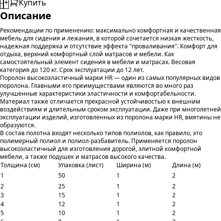
-
+
Купить
Описание
Рекомендации по применению: максимально комфортная и качественная
мебель для сидения и лежания, в которой сочетается низкая жесткость,
надежная поддержка и отсутствие эффекта "проваливания". Комфорт для
отдыха, верхний комфортный слой матрасов и мебели. Как
самостоятельный элемент сидения в мебели и матрасах. Весовая
категория до 120 кг. Срок эксплуатации до 12 лет.
Поролон высокоэластичный марки HR — один из самых популярных видов
поролона. Главными его преимуществами являются во много раз
улучшенные характеристики эластичности и комфортабельности.
Материал также отличается прекрасной устойчивостью к внешним
воздействиям и длительным сроком эксплуатации. Даже при многолетней
эксплуатации изделий, изготовленных из поролона марки HR, вмятины не
образуются.
В состав полотна входят несколько типов полиолов, как правило, это
полимерный полиол и полиол-разбавитель. Применяется поролон
высокоэластичный для изготовления дорогой, элитной комфортной
мебели, а также подушек и матрасов высокого качества.
Толщина (см)
Упаковка (лист)
Ширина (м)
Длина (м)
1
50
1
2
2
25
1
2
3
15
1
2
4
12
1
2
5
10
1
2