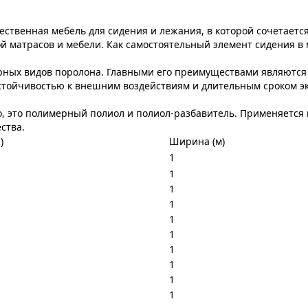
твенная мебель для сидения и лежания, в которой сочетается
 матрасов и мебели. Как самостоятельный элемент сидения в ме
ных видов поролона. Главными его преимуществами являются 
стойчивостью к внешним воздействиям и длительным сроком эк
ло, это полимерный полиол и полиол-разбавитель. Применяется
ства.
)
Ширина (м)
1
1
1
1
1
1
1
1
1
1