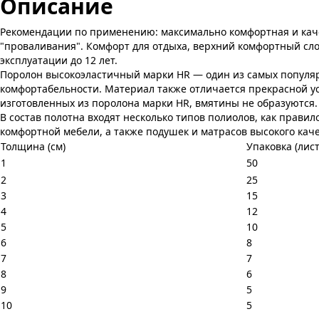
Описание
Рекомендации по применению: максимально комфортная и качес
"проваливания". Комфорт для отдыха, верхний комфортный слой
эксплуатации до 12 лет.
Поролон высокоэластичный марки HR — один из самых популяр
комфортабельности. Материал также отличается прекрасной у
изготовленных из поролона марки HR, вмятины не образуются.
В состав полотна входят несколько типов полиолов, как прави
комфортной мебели, а также подушек и матрасов высокого каче
Толщина (см)
Упаковка (лист
1
50
2
25
3
15
4
12
5
10
6
8
7
7
8
6
9
5
10
5