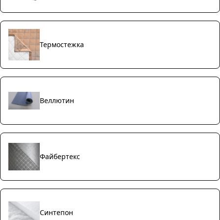
Термостежка
Веллютин
Файбертекс
Синтепон