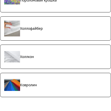
Поролоновая крошка
Холлофайбер
Холлкон
Ковролин