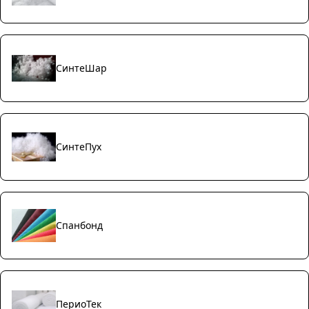
СинтеШар
СинтеПух
Спанбонд
ПериоТек