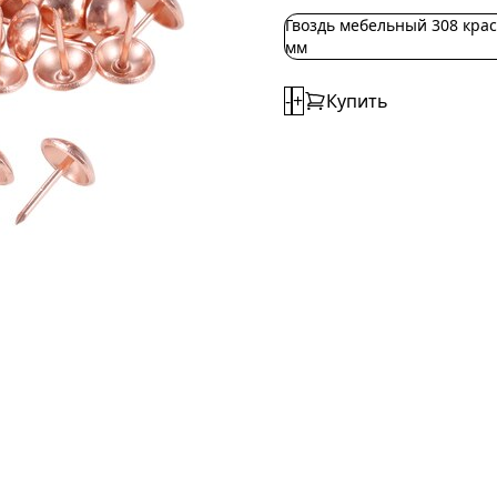
Гвоздь мебельный 308 крас
мм
-
+
Купить