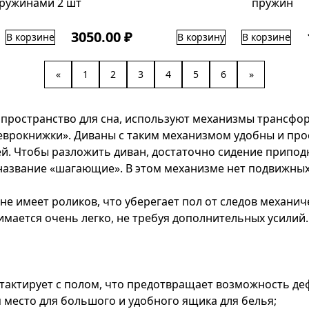
ружинами 2 шт
пружин
3050.00 ₽
В корзине
В корзину
В корзине
«
1
2
3
4
5
6
»
пространство для сна, используют механизмы трансформ
«еврокнижки». Диваны с таким механизмом удобны и пр
й. Чтобы разложить диван, достаточно сидение приподня
название «шагающие». В этом механизме нет подвижных 
не имеет роликов, что уберегает пол от следов механич
имается очень легко, не требуя дополнительных усилий.
нтактирует с полом, что предотвращает возможность д
 место для большого и удобного ящика для белья;