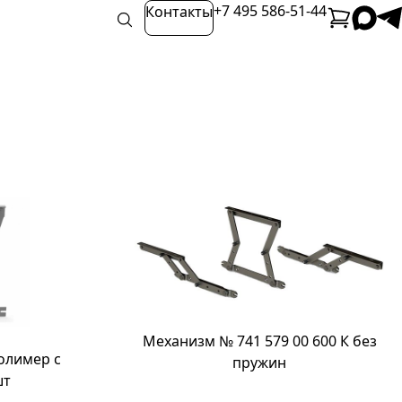
+7 495 586-51-44
Контакты
Механизм № 741 579 00 600 К без
олимер с
пружин
шт