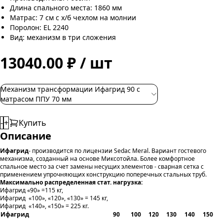
Длина спального места: 1860 мм
Матрас: 7 см с х/б чехлом на молнии
Поролон: EL 2240
Вид: механизм в три сложения
13040.00 ₽ / шт
Механизм трансформации Ифагрид 90 с
матрасом ППУ 70 мм
-
+
Купить
Описание
Ифагрид
- производится по лицензии Sedac Meral. Вариант гостевого
механизма, созданный на основе Миксотойла. Более комфортное
спальное место за счет замены несущих элементов - сварная сетка с
применением упрочняющих конструкцию поперечных стальных труб.
Максимально распределенная стат. нагрузка:
Ифагрид «90» =115 кг,
Ифагрид «100», «120», «130» = 145 кг,
Ифагрид «140», «150» = 225 кг.
Ифагрид
90
100
120
130
140
150