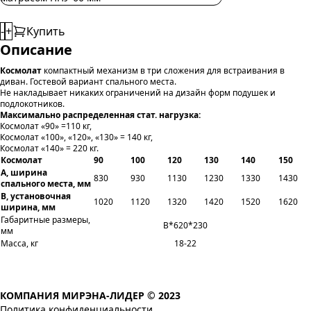
-
+
Купить
Описание
Космолат
компактный механизм в три сложения для встраивания в
диван. Гостевой вариант спального места.
Не накладывает никаких ограничений на дизайн форм подушек и
подлокотников.
Максимально распределенная стат. нагрузка:
Космолат «90» =110 кг,
Космолат «100», «120», «130» = 140 кг,
Космолат «140» = 220 кг.
Космолат
90
100
120
130
140
150
А, ширина
830
930
1130
1230
1330
1430
спального места, мм
В, установочная
1020
1120
1320
1420
1520
1620
ширина, мм
Габаритные размеры,
B*620*230
мм
Масса, кг
18-22
КОМПАНИЯ МИРЭНА-ЛИДЕР © 2023
Политика конфиденциальности