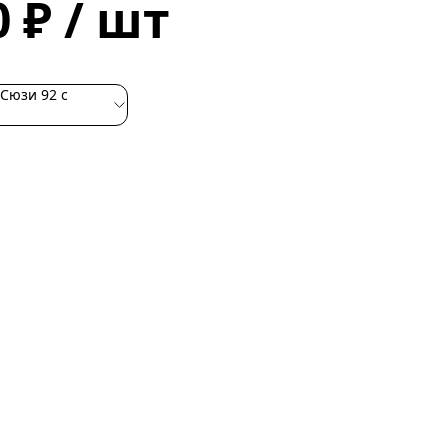
0 ₽ / шт
Сюзи 92 с