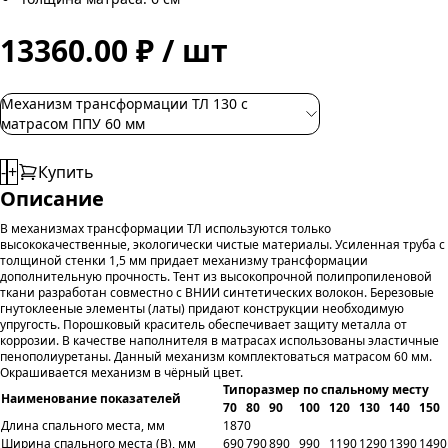
13360.00 ₽ / шт
Механизм трансформации ТЛ 130 с
матрасом ППУ 60 мм
-
+
Купить
Описание
В механизмах трансформации ТЛ используются только
высококачественные, экологически чистые материалы. Усиленная труба с
толщиной стенки 1,5 мм придает механизму трансформации
дополнительную прочность. Тент из высокопрочной полипропиленовой
ткани разработан совместно с ВНИИ синтетических волокон. Березовые
гнутоклееные элементы (латы) придают конструкции необходимую
упругость. Порошковый краситель обеспечивает защиту металла от
коррозии. В качестве наполнителя в матрасах использованы эластичные
пенополиуретаны. Данный механизм комплектоваться матрасом 60 мм.
Окрашивается механизм в чёрный цвет.
Типоразмер по спальному месту
Наименование показателей
70
80
90
100
120
130
140
150
Длина спального места, мм
1870
Ширина спального места (B), мм
690
790
890
990
1190
1290
1390
1490