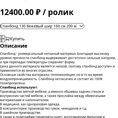
12400.00 ₽ / ролик
Спанбонд 130 бежевый шир 160 см 200 м
-
+
Купить
Описание
Спанбонд - универсальный нетканый материал. Благодаря высокому
уровню прочности спанбонд выдерживает достаточно сильные нагрузки,
а при перепадах температуры сохраняет форму.
Цена данного материала является низкой, поэтому спанбонд доступен и
применяется во многих отраслях.
Основные свойства материала: теплоизоляция, но в то же время
воздухопроницаемость. Спанбонд нетоксичен и состоит из 100%
полипропилена.
Спанбонд используют:
Производство мягкой мебели, а именно обшивка задних стенок и
внутренних частей мебели, а также прослойка между обивочными
материалами и наполнителем.
В медицине, как одноразовая одежда.
В кожгалантерее: производство сумок, чемоданов и т.д.
В швейном производстве.
А также в полиграфии (переплёты книг), изготовлении фильтров и