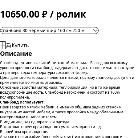
10650.00 ₽ / ролик
Спанбонд 30 черный шир 160 см 750 м
-
+
Купить
Описание
Спанбонд - универсальный нетканый материал. Благодаря высокому
уровню прочности спанбонд выдерживает достаточно сильные нагрузки,
а при перепадах температуры сохраняет форму.
Цена данного материала является низкой, поэтому спанбонд доступен и
применяется во многих отраслях.
Основные свойства материала: теплоизоляция, но в то же время
воздухопроницаемость. Спанбонд нетоксичен и состоит из 100%
полипропилена.
Спанбонд используют:
Производство мягкой мебели, а именно обшивка задних стенок и
внутренних частей мебели, а также прослойка между обивочными
материалами и наполнителем.
В медицине, как одноразовая одежда.
В кожгалантерее: производство сумок, чемоданов и т.д.
В швейном производстве.
А также в полиграфии (переплёты книг), изготовлении фильтров и