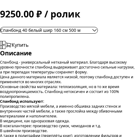
9250.00 ₽ / ролик
Спанбонд 40 белый шир 160 cм 500 м
-
+
Купить
Описание
Спанбонд - универсальный нетканый материал. Благодаря высокому
уровню прочности спанбонд выдерживает достаточно сильные нагрузки,
а при перепадах температуры сохраняет форму.
Цена данного материала является низкой, поэтому спанбонд доступен и
применяется во многих отраслях.
Основные свойства материала: теплоизоляция, но в то же время
воздухопроницаемость. Спанбонд нетоксичен и состоит из 100%
полипропилена.
Спанбонд используют:
Производство мягкой мебели, а именно обшивка задних стенок и
внутренних частей мебели, а также прослойка между обивочными
материалами и наполнителем.
В медицине, как одноразовая одежда.
В кожгалантерее: производство сумок, чемоданов и т.д.
В швейном производстве.
А также в полиграфии (переплёты книг), изготовлении фильтров и