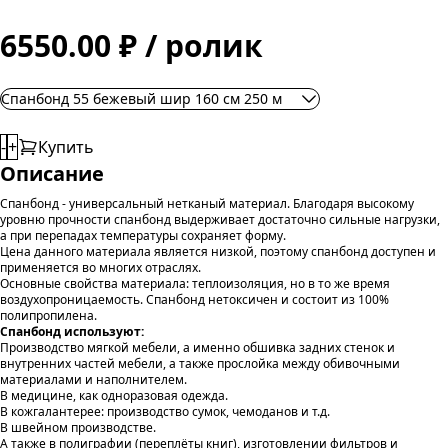
6550.00 ₽ / ролик
Спанбонд 55 бежевый шир 160 см 250 м
-
+
Купить
Описание
Спанбонд - универсальный нетканый материал. Благодаря высокому
уровню прочности спанбонд выдерживает достаточно сильные нагрузки,
а при перепадах температуры сохраняет форму.
Цена данного материала является низкой, поэтому спанбонд доступен и
применяется во многих отраслях.
Основные свойства материала: теплоизоляция, но в то же время
воздухопроницаемость. Спанбонд нетоксичен и состоит из 100%
полипропилена.
Спанбонд используют:
Производство мягкой мебели, а именно обшивка задних стенок и
внутренних частей мебели, а также прослойка между обивочными
материалами и наполнителем.
В медицине, как одноразовая одежда.
В кожгалантерее: производство сумок, чемоданов и т.д.
В швейном производстве.
А также в полиграфии (переплёты книг), изготовлении фильтров и