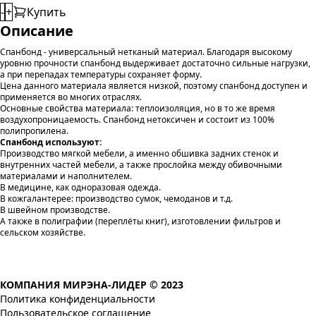
-
+
Купить
Описание
Спанбонд - универсальный нетканый материал. Благодаря высокому
уровню прочности спанбонд выдерживает достаточно сильные нагрузки,
а при перепадах температуры сохраняет форму.
Цена данного материала является низкой, поэтому спанбонд доступен и
применяется во многих отраслях.
Основные свойства материала: теплоизоляция, но в то же время
воздухопроницаемость. Спанбонд нетоксичен и состоит из 100%
полипропилена.
Спанбонд используют:
Производство мягкой мебели, а именно обшивка задних стенок и
внутренних частей мебели, а также прослойка между обивочными
материалами и наполнителем.
В медицине, как одноразовая одежда.
В кожгалантерее: производство сумок, чемоданов и т.д.
В швейном производстве.
А также в полиграфии (переплёты книг), изготовлении фильтров и
сельском хозяйстве.
КОМПАНИЯ МИРЭНА-ЛИДЕР © 2023
Политика конфиденциальности
Пользовательское соглашение