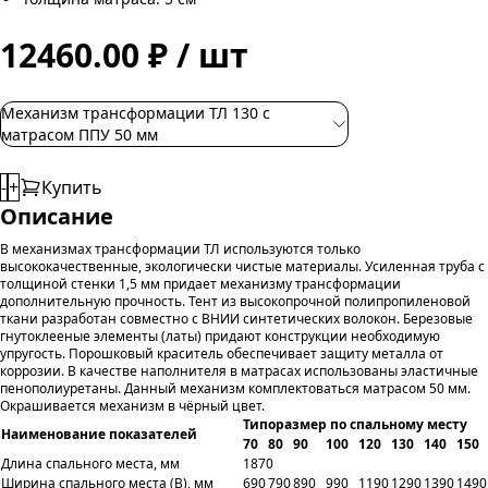
12460.00 ₽ / шт
Механизм трансформации ТЛ 130 с
матрасом ППУ 50 мм
-
+
Купить
Описание
В механизмах трансформации ТЛ используются только
высококачественные, экологически чистые материалы. Усиленная труба с
толщиной стенки 1,5 мм придает механизму трансформации
дополнительную прочность. Тент из высокопрочной полипропиленовой
ткани разработан совместно с ВНИИ синтетических волокон. Березовые
гнутоклееные элементы (латы) придают конструкции необходимую
упругость. Порошковый краситель обеспечивает защиту металла от
коррозии. В качестве наполнителя в матрасах использованы эластичные
пенополиуретаны. Данный механизм комплектоваться матрасом 50 мм.
Окрашивается механизм в чёрный цвет.
Типоразмер по спальному месту
Наименование показателей
70
80
90
100
120
130
140
150
Длина спального места, мм
1870
Ширина спального места (B), мм
690
790
890
990
1190
1290
1390
1490