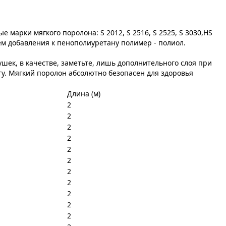
марки мягкого поролона: S 2012, S 2516, S 2525, S 3030,НS
ём добавления к пенополиуретану полимер - полиол.
ушек, в качестве, заметьте, лишь дополнительного слоя при
гу. Мягкий поролон абсолютно безопасен для здоровья
Длина (м)
2
2
2
2
2
2
2
2
2
2
2