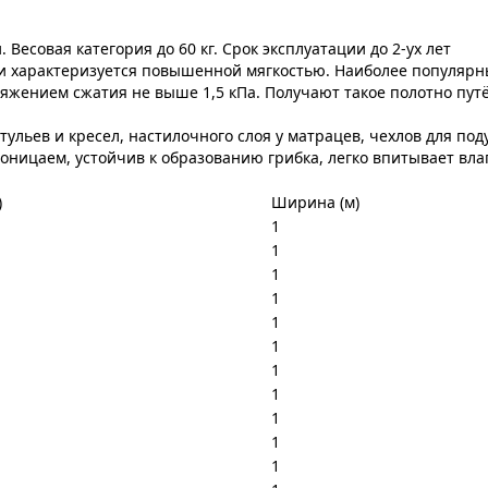
есовая категория до 60 кг. Срок эксплуатации до 2-ух лет
и характеризуется повышенной мягкостью. Наиболее популярные 
ряжением сжатия не выше 1,5 кПа. Получают такое полотно пут
ульев и кресел, настилочного слоя у матрацев, чехлов для под
оницаем, устойчив к образованию грибка, легко впитывает вла
)
Ширина (м)
1
1
1
1
1
1
1
1
1
1
1