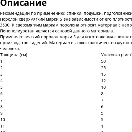
Описание
Рекомендации по применению: спинки, подушки, подголовники. В
Поролон сверхмягкий марки S вне зависимости от его плотност
3530. К сверхмягким маркам поролона относят материал с нап
Пенополиуретан является основой данного материала.
Применяют мягкий поролон марки S для изготовления спинок ст
производстве сидений. Материал высокоэкологичен, воздухопр
человека.
Толщина (см)
Упаковка (лист
1
50
2
25
3
15
4
12
5
10
6
8
7
7
8
6
9
5
10
5
11
1