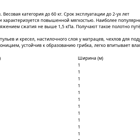
есовая категория до 60 кг. Срок эксплуатации до 2-ух лет
и характеризуется повышенной мягкостью. Наиболее популярные 
ряжением сжатия не выше 1,5 кПа. Получают такое полотно пут
ульев и кресел, настилочного слоя у матрацев, чехлов для под
оницаем, устойчив к образованию грибка, легко впитывает вла
)
Ширина (м)
1
1
1
1
1
1
1
1
1
1
1