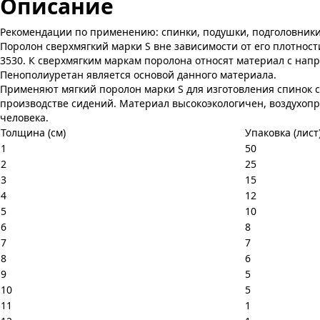
Описание
Рекомендации по применению: спинки, подушки, подголовники. В
Поролон сверхмягкий марки S вне зависимости от его плотност
3530. К сверхмягким маркам поролона относят материал с нап
Пенополиуретан является основой данного материала.
Применяют мягкий поролон марки S для изготовления спинок ст
производстве сидений. Материал высокоэкологичен, воздухопр
человека.
Толщина (см)
Упаковка (лист
1
50
2
25
3
15
4
12
5
10
6
8
7
7
8
6
9
5
10
5
11
1