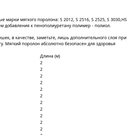
марки мягкого поролона: S 2012, S 2516, S 2525, S 3030,НS
ём добавления к пенополиуретану полимер - полиол.
ушек, в качестве, заметьте, лишь дополнительного слоя при
гу. Мягкий поролон абсолютно безопасен для здоровья
Длина (м)
2
2
2
2
2
2
2
2
2
2
2