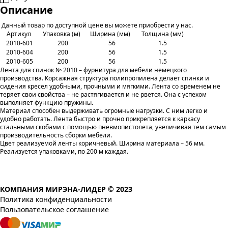
Описание
Данный товар по доступной цене вы можете приобрести у нас.
Артикул
Упаковка (м)
Ширина (мм)
Толщина (мм)
2010-601
200
56
1.5
2010-604
200
56
1.5
2010-605
200
56
1.5
Лента для спинок № 2010 – фурнитура для мебели немецкого
производства. Корсажная структура полипропилена делает спинки и
сидения кресел удобными, прочными и мягкими. Лента со временем не
теряет свои свойства – не растягивается и не рвется. Она с успехом
выполняет функцию пружины.
Материал способен выдерживать огромные нагрузки. С ним легко и
удобно работать. Лента быстро и прочно прикрепляется к каркасу
стальными скобами с помощью пневмопистолета, увеличивая тем самым
производительность сборки мебели.
Цвет реализуемой ленты коричневый. Ширина материала – 56 мм.
Реализуется упаковками, по 200 м каждая.
КОМПАНИЯ МИРЭНА-ЛИДЕР © 2023
Политика конфиденциальности
Пользовательское соглашение