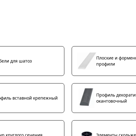
Плоские и форме
ели для шатоз
профили
Профиль декорат
филь вставной крепежный
окантовочный
р круглого сечения
Элементы скольж