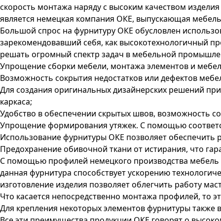
скорость монтажа наряду с высоким качеством изделия
является немецкая компания ОКЕ, выпускающая мебель
Большой спрос на фурнитуру ОКЕ обусловлен использо
зарекомендовавший себя, как высокотехнологичный пр
решать огромный спектр задач в мебельной промышлен
Упрощение сборки мебели, монтажа элементов и мебел
Возможность сокрытия недостатков или дефектов мебел
Для создания оригинальных дизайнерских решений при
каркаса;
Удобство в обеспечении скрытых швов, возможность с
Упрощение формирования утяжек. С помощью соответс
Использование фурнитуры ОКЕ позволяет обеспечить р
Предохранение обивочной ткани от истирания, что гар
С помощью профилей немецкого производства мебель п
данная фурнитура способствует ускорению технологиче
изготовление изделия позволяет облегчить работу маст
Что касается непосредственно монтажа профилей, то э
Для крепления некоторых элементов фурнитуры также 
Все эти преимущества продукции ОКЕ говорят о высоко