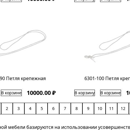
090 Петля крепежная
6301-100 Петля кре
10000.00 ₽
1
В корзине
В корзину
В корзине
2
3
4
5
6
7
8
9
10
11
12
ой мебели базируются на использовании усовершенств