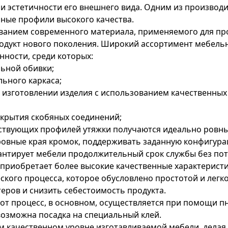
 и эстетичности его внешнего вида. Одним из производ
ные профили высокого качества.
ванием современного материала, применяемого для про
одукт нового поколения. Широкий ассортимент мебель
ности, среди которых:
ьной обивки;
ьного каркаса;
 изготовлении изделия с использованием качественны
окрытия скобяных соединений;
твующих профилей утяжки получаются идеально ровны
овные края кромок, поддерживать заданную конфигура
антирует мебели продолжительный срок службы без пот
риобретает более высокие качественные характеристик
ского процесса, которое обусловлено простотой и лег
еров и снизить себестоимость продукта.
тот процесс, в основном, осуществляется при помощи п
возможна посадка на специальный клей.
м качественном уровне изготавливаемой мебели, делая 