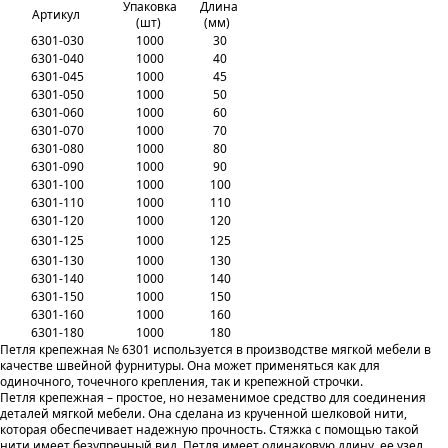
Упаковка
Длина
Артикул
(шт)
(мм)
6301-030
1000
30
6301-040
1000
40
6301-045
1000
45
6301-050
1000
50
6301-060
1000
60
6301-070
1000
70
6301-080
1000
80
6301-090
1000
90
6301-100
1000
100
6301-110
1000
110
6301-120
1000
120
6301-125
1000
125
6301-130
1000
130
6301-140
1000
140
6301-150
1000
150
6301-160
1000
160
6301-180
1000
180
Петля крепежная № 6301 используется в производстве мягкой мебели в
качестве швейной фурнитуры. Она может применяться как для
одиночного, точечного крепления, так и крепежной строчки.
Петля крепежная – простое, но незаменимое средство для соединения
деталей мягкой мебели. Она сделана из крученной шелковой нити,
которая обеспечивает надежную прочность. Стяжка с помощью такой
нити имеет безупречный вид. Петля имеет одинаковую длину, ее узел