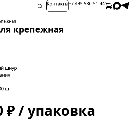
+7 495 586-51-44
Контакты
репежная
тля крепежная
ый шнур
ания
00 шт
0 ₽ / упаковка