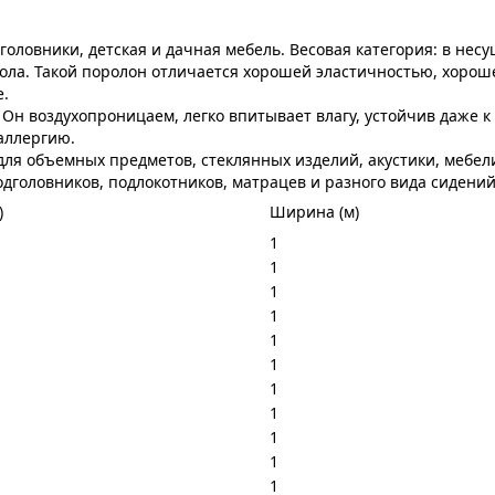
оловники, детская и дачная мебель. Весовая категория: в несу
иола. Такой поролон отличается хорошей эластичностью, хорош
е.
 Он воздухопроницаем, легко впитывает влагу, устойчив даже к
аллергию.
ля объемных предметов, стеклянных изделий, акустики, мебели
одголовников, подлокотников, матрацев и разного вида сидений
)
Ширина (м)
1
1
1
1
1
1
1
1
1
1
1