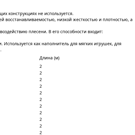
щих конструкциях не используется.
ей восстанавливаемостью, низкой жесткостью и плотностью, а
 воздействию плесени. В его способности входит:
. Используется как наполнитель для мягких игрушек, для
.
Длина (м)
2
2
2
2
2
2
2
2
2
2
2