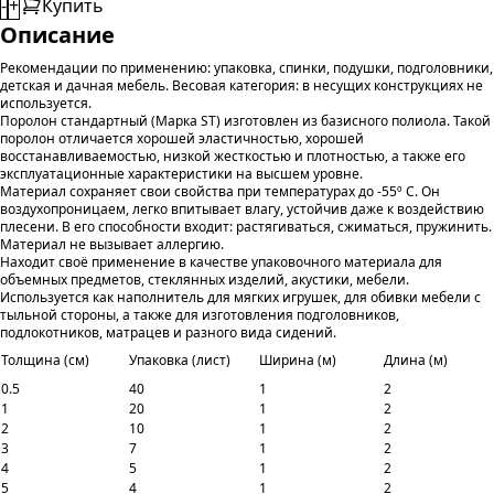
-
+
Купить
Описание
Рекомендации по применению: упаковка, спинки, подушки, подголовники,
детская и дачная мебель. Весовая категория: в несущих конструкциях не
используется.
Поролон стандартный (Марка ST) изготовлен из базисного полиола. Такой
поролон отличается хорошей эластичностью, хорошей
восстанавливаемостью, низкой жесткостью и плотностью, а также его
эксплуатационные характеристики на высшем уровне.
Материал сохраняет свои свойства при температурах до -55º С. Он
воздухопроницаем, легко впитывает влагу, устойчив даже к воздействию
плесени. В его способности входит: растягиваться, сжиматься, пружинить.
Материал не вызывает аллергию.
Находит своё применение в качестве упаковочного материала для
объемных предметов, стеклянных изделий, акустики, мебели.
Используется как наполнитель для мягких игрушек, для обивки мебели с
тыльной стороны, а также для изготовления подголовников,
подлокотников, матрацев и разного вида сидений.
Толщина (см)
Упаковка (лист)
Ширина (м)
Длина (м)
0.5
40
1
2
1
20
1
2
2
10
1
2
3
7
1
2
4
5
1
2
5
4
1
2