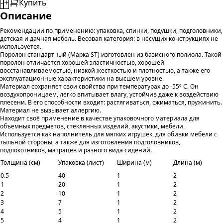
-
+
Купить
Описание
Рекомендации по применению: упаковка, спинки, подушки, подголовники,
детская и дачная мебель. Весовая категория: в несущих конструкциях не
используется.
Поролон стандартный (Марка ST) изготовлен из базисного полиола. Такой
поролон отличается хорошей эластичностью, хорошей
восстанавливаемостью, низкой жесткостью и плотностью, а также его
эксплуатационные характеристики на высшем уровне.
Материал сохраняет свои свойства при температурах до -55º С. Он
воздухопроницаем, легко впитывает влагу, устойчив даже к воздействию
плесени. В его способности входит: растягиваться, сжиматься, пружинить.
Материал не вызывает аллергию.
Находит своё применение в качестве упаковочного материала для
объемных предметов, стеклянных изделий, акустики, мебели.
Используется как наполнитель для мягких игрушек, для обивки мебели с
тыльной стороны, а также для изготовления подголовников,
подлокотников, матрацев и разного вида сидений.
Толщина (см)
Упаковка (лист)
Ширина (м)
Длина (м)
0.5
40
1
2
1
20
1
2
2
10
1
2
3
7
1
2
4
5
1
2
5
4
1
2