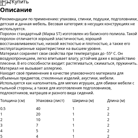
-
+
Купить
Описание
Рекомендации по применению: упаковка, спинки, подушки, подголовники,
детская и дачная мебель. Весовая категория: в несущих конструкциях не
используется.
Поролон стандартный (Марка ST) изготовлен из базисного полиола. Такой
поролон отличается хорошей эластичностью, хорошей
восстанавливаемостью, низкой жесткостью и плотностью, а также его
эксплуатационные характеристики на высшем уровне.
Материал сохраняет свои свойства при температурах до -55º С. Он
воздухопроницаем, легко впитывает влагу, устойчив даже к воздействию
плесени. В его способности входит: растягиваться, сжиматься, пружинить.
Материал не вызывает аллергию.
Находит своё применение в качестве упаковочного материала для
объемных предметов, стеклянных изделий, акустики, мебели.
Используется как наполнитель для мягких игрушек, для обивки мебели с
тыльной стороны, а также для изготовления подголовников,
подлокотников, матрацев и разного вида сидений.
Толщина (см)
Упаковка (лист)
Ширина (м)
Длина (м)
0.5
40
1
2
1
20
1
2
2
10
1
2
3
7
1
2
4
5
1
2
5
4
1
2