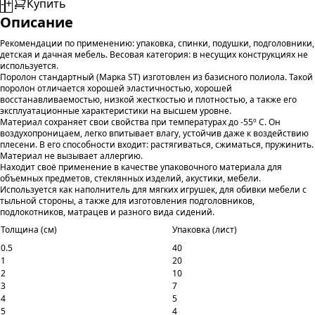
-
+
Купить
Описание
Рекомендации по применению: упаковка, спинки, подушки, подголовники,
детская и дачная мебель. Весовая категория: в несущих конструкциях не
используется.
Поролон стандартный (Марка ST) изготовлен из базисного полиола. Такой
поролон отличается хорошей эластичностью, хорошей
восстанавливаемостью, низкой жесткостью и плотностью, а также его
эксплуатационные характеристики на высшем уровне.
Материал сохраняет свои свойства при температурах до -55º С. Он
воздухопроницаем, легко впитывает влагу, устойчив даже к воздействию
плесени. В его способности входит: растягиваться, сжиматься, пружинить.
Материал не вызывает аллергию.
Находит своё применение в качестве упаковочного материала для
объемных предметов, стеклянных изделий, акустики, мебели.
Используется как наполнитель для мягких игрушек, для обивки мебели с
тыльной стороны, а также для изготовления подголовников,
подлокотников, матрацев и разного вида сидений.
Толщина (см)
Упаковка (лист)
0.5
40
1
20
2
10
3
7
4
5
5
4