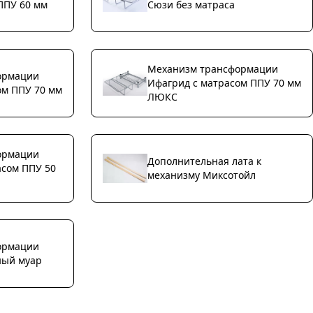
ППУ 60 мм
Сюзи без матраса
Механизм трансформации
ормации
Ифагрид с матрасом ППУ 70 мм
ом ППУ 70 мм
ЛЮКС
ормации
Дополнительная лата к
асом ППУ 50
механизму Миксотойл
ормации
ный муар