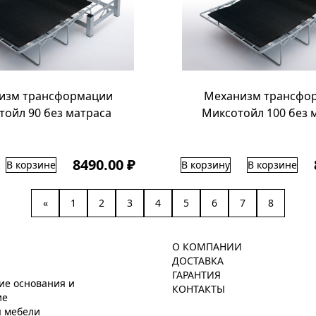
изм трансформации
Механизм трансфо
тойл 90 без матраса
Миксотойл 100 без 
8490.00 ₽
В корзине
В корзину
В корзине
«
1
2
3
4
5
6
7
8
О КОМПАНИИ
ДОСТАВКА
ГАРАНТИЯ
ие основания и
КОНТАКТЫ
ие
я мебели