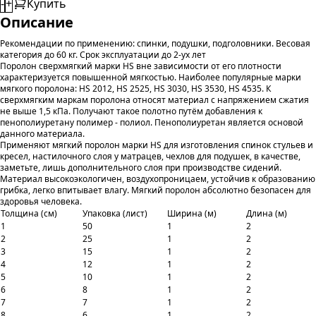
-
+
Купить
Описание
Рекомендации по применению: спинки, подушки, подголовники. Весовая
категория до 60 кг. Срок эксплуатации до 2-ух лет
Поролон сверхмягкий марки HS вне зависимости от его плотности
характеризуется повышенной мягкостью. Наиболее популярные марки
мягкого поролона: HS 2012, HS 2525, HS 3030, НS 3530, HS 4535. К
сверхмягким маркам поролона относят материал с напряжением сжатия
не выше 1,5 кПа. Получают такое полотно путём добавления к
пенополиуретану полимер - полиол. Пенополиуретан является основой
данного материала.
Применяют мягкий поролон марки HS для изготовления спинок стульев и
кресел, настилочного слоя у матрацев, чехлов для подушек, в качестве,
заметьте, лишь дополнительного слоя при производстве сидений.
Материал высокоэкологичен, воздухопроницаем, устойчив к образованию
грибка, легко впитывает влагу. Мягкий поролон абсолютно безопасен для
здоровья человека.
Толщина (см)
Упаковка (лист)
Ширина (м)
Длина (м)
1
50
1
2
2
25
1
2
3
15
1
2
4
12
1
2
5
10
1
2
6
8
1
2
7
7
1
2
8
6
1
2