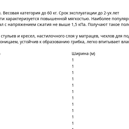
есовая категория до 60 кг. Срок эксплуатации до 2-ух лет
ти характеризуется повышенной мягкостью. Наиболее популярны
ал с напряжением сжатия не выше 1,5 кПа. Получают такое пол
тульев и кресел, настилочного слоя у матрацев, чехлов для по
оницаем, устойчив к образованию грибка, легко впитывает вла
)
Ширина (м)
1
1
1
1
1
1
1
1
1
1
1