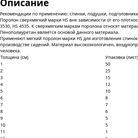
Описание
Рекомендации по применению: спинки, подушки, подголовники. В
Поролон сверхмягкий марки HS вне зависимости от его плотнос
3530, HS 4535. К сверхмягким маркам поролона относят матери
Пенополиуретан является основой данного материала.
Применяют мягкий поролон марки HS для изготовления спинок с
производстве сидений. Материал высокоэкологичен, воздухопр
человека.
Толщина (см)
Упаковка (лист
1
50
2
25
3
15
4
12
5
10
6
8
7
7
8
6
9
5
10
5
11
1