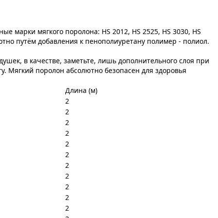
е марки мягкого поролона: HS 2012, HS 2525, HS 3030, НS
отно путём добавления к пенополиуретану полимер - полиол.
душек, в качестве, заметьте, лишь дополнительного слоя при
гу. Мягкий поролон абсолютно безопасен для здоровья
Длина (м)
2
2
2
2
2
2
2
2
2
2
2