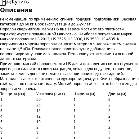
-
+
Купить
Описание
Рекомендации по применению: спинки, подушки, подголовники. Весовая
категория до 60 кг. Срок эксплуатации до 2-ух лет
Поролон сверхмягкий марки HS вне зависимости от его плотности
характеризуется повышенной мягкостью. Наиболее популярные марки
мягкого поролона: HS 2012, HS 2525, HS 3030, НS 3530, HS 4535. К
сверхмягким маркам поролона относят материал с напряжением сжатия
не выше 1,5 кПа. Получают такое полотно путём добавления к
пенополиуретану полимер - полиол. Пенополиуретан является основой
данного материала.
Применяют мягкий поролон марки HS для изготовления спинок стульев и
кресел, настилочного слоя у матрацев, чехлов для подушек, в качестве,
заметьте, лишь дополнительного слоя при производстве сидений.
Материал высокоэкологичен, воздухопроницаем, устойчив к образованию
грибка, легко впитывает влагу. Мягкий поролон абсолютно безопасен для
здоровья человека.
Толщина (см)
Упаковка (лист)
Ширина (м)
Длина (м)
1
50
1
2
2
25
1
2
3
15
1
2
4
12
1
2
5
10
1
2
6
8
1
2
7
7
1
2
8
6
1
2