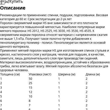
-
+
Купить
Описание
Рекомендации по применению: спинки, подушки, подголовники. Весовая
категория до 60 кг. Срок эксплуатации до 2-ух лет
Поролон сверхмягкий марки HS вне зависимости от его плотности
характеризуется повышенной мягкостью. Наиболее популярные марки
мягкого поролона: HS 2012, HS 2525, HS 3030, НS 3530, HS 4535. К
сверхмягким маркам поролона относят материал с напряжением сжатия
не выше 1,5 кПа. Получают такое полотно путём добавления к
пенополиуретану полимер - полиол. Пенополиуретан является основой
данного материала.
Применяют мягкий поролон марки HS для изготовления спинок стульев и
кресел, настилочного слоя у матрацев, чехлов для подушек, в качестве,
заметьте, лишь дополнительного слоя при производстве сидений.
Материал высокоэкологичен, воздухопроницаем, устойчив к образованию
грибка, легко впитывает влагу. Мягкий поролон абсолютно безопасен для
здоровья человека.
Толщина (см)
Упаковка (лист)
Ширина (м)
Длина (м)
1
50
1
2
2
25
1
2
3
15
1
2
4
12
1
2
5
10
1
2
6
8
1
2
7
7
1
2
8
6
1
2