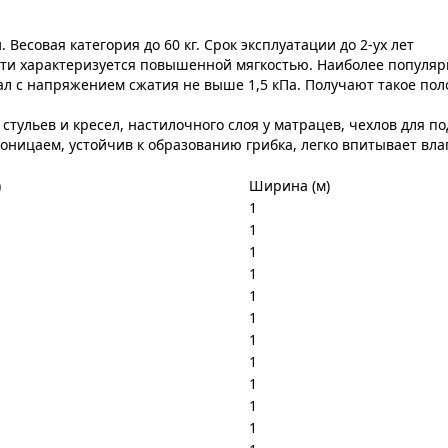
есовая категория до 60 кг. Срок эксплуатации до 2-ух лет
ти характеризуется повышенной мягкостью. Наиболее популярны
ал с напряжением сжатия не выше 1,5 кПа. Получают такое пол
тульев и кресел, настилочного слоя у матрацев, чехлов для по
оницаем, устойчив к образованию грибка, легко впитывает вла
)
Ширина (м)
1
1
1
1
1
1
1
1
1
1
1