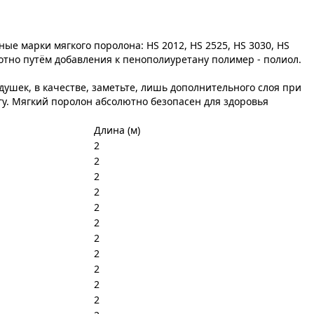
е марки мягкого поролона: HS 2012, HS 2525, HS 3030, НS
отно путём добавления к пенополиуретану полимер - полиол.
душек, в качестве, заметьте, лишь дополнительного слоя при
гу. Мягкий поролон абсолютно безопасен для здоровья
Длина (м)
2
2
2
2
2
2
2
2
2
2
2