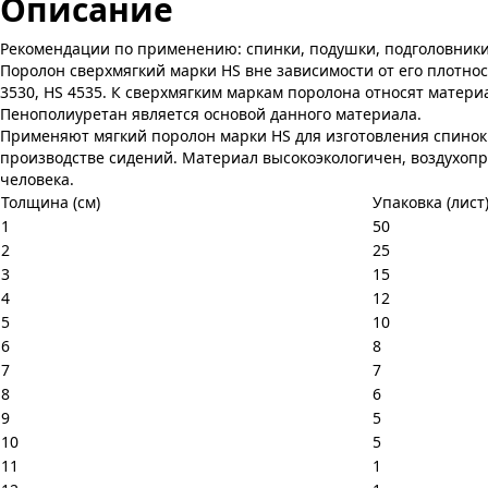
Описание
Рекомендации по применению: спинки, подушки, подголовники. В
Поролон сверхмягкий марки HS вне зависимости от его плотнос
3530, HS 4535. К сверхмягким маркам поролона относят матери
Пенополиуретан является основой данного материала.
Применяют мягкий поролон марки HS для изготовления спинок с
производстве сидений. Материал высокоэкологичен, воздухопр
человека.
Толщина (см)
Упаковка (лист
1
50
2
25
3
15
4
12
5
10
6
8
7
7
8
6
9
5
10
5
11
1