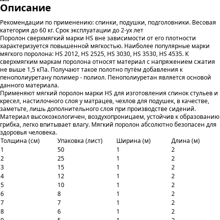
Описание
Рекомендации по применению: спинки, подушки, подголовники. Весовая
категория до 60 кг. Срок эксплуатации до 2-ух лет
Поролон сверхмягкий марки HS вне зависимости от его плотности
характеризуется повышенной мягкостью. Наиболее популярные марки
мягкого поролона: HS 2012, HS 2525, HS 3030, НS 3530, HS 4535. К
сверхмягким маркам поролона относят материал с напряжением сжатия
не выше 1,5 кПа. Получают такое полотно путём добавления к
пенополиуретану полимер - полиол. Пенополиуретан является основой
данного материала.
Применяют мягкий поролон марки HS для изготовления спинок стульев и
кресел, настилочного слоя у матрацев, чехлов для подушек, в качестве,
заметьте, лишь дополнительного слоя при производстве сидений.
Материал высокоэкологичен, воздухопроницаем, устойчив к образованию
грибка, легко впитывает влагу. Мягкий поролон абсолютно безопасен для
здоровья человека.
Толщина (см)
Упаковка (лист)
Ширина (м)
Длина (м)
1
50
1
2
2
25
1
2
3
15
1
2
4
12
1
2
5
10
1
2
6
8
1
2
7
7
1
2
8
6
1
2