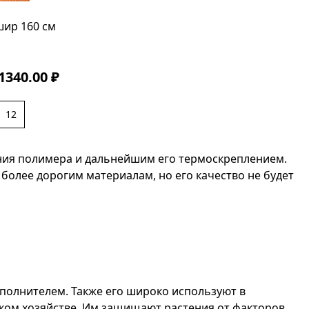
шир 160 см
1340.00 ₽
12
ния полимера и дальнейшим его термоскреплением.
олее дорогим материалам, но его качество не будет
полнителем. Также его широко используют в
ском хозяйстве. Им защищают растения от факторов