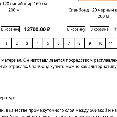
 120 синий шир 160 см
200 м
Спанбонд 120 черный 
200 м
12700.00 ₽
1
В корзине
В корзину
В корзине
1
2
3
4
5
6
7
8
9
10
11
 материал. Он изготавливается посредством расплавле
х отраслях. Спанбонд купить можно как альтернативу б
ератур;
, в качестве промежуточного слоя между обивкой и на
локи. Укрывной материал спанбонд применяется в сель