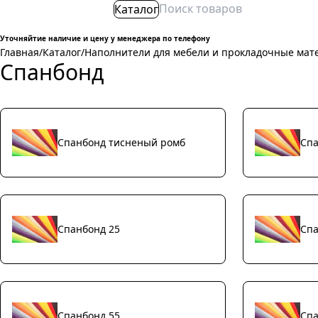
Каталог
Уточняйтие наличие и цену у менеджера по телефону
Главная
/
Каталог
/
Наполнители для мебели и прокладочные мат
Спанбонд
Спанбонд тисненый ромб
Спа
Спанбонд 25
Спа
Спанбонд 55
Спа