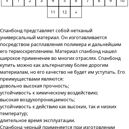
«
1
2
3
4
5
6
7
8
9
10
11
12
»
Спанбонд представляет собой нетканый
универсальный материал. Он изготавливается
посредством расплавления полимера и дальнейшим
его термоскреплением. Материал спанбонд нашел
широкое применение во многих отраслях. Спанбонд
купить можно как альтернативу более дорогим
материалам, но его качество не будет им уступать. Его
преимуществами являются:
довольно высокая прочность;
устойчивость к химическому воздействию;
высокая воздухопроницаемость;
устойчивость к действию как высоких, так и низких
температур;
длительное время эксплуатации.
Спанбонд черный применяется при изготовлении