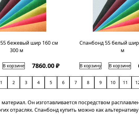
55 бежевый шир 160 см
Спанбонд 55 белый шир 
300 м
м
7860.00 ₽
В корзине
В корзину
В корзине
1
2
3
4
5
6
7
8
9
10
11
1
 материал. Он изготавливается посредством расплавле
х отраслях. Спанбонд купить можно как альтернативу б