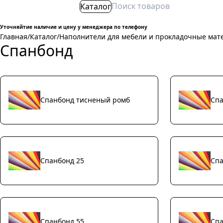
Каталог
Уточняйтие наличие и цену у менеджера по телефону
Главная
/
Каталог
/
Наполнители для мебели и прокладочные мат
Спанбонд
Спанбонд тисненый ромб
Спа
Спанбонд 25
Спа
Спанбонд 55
Спа