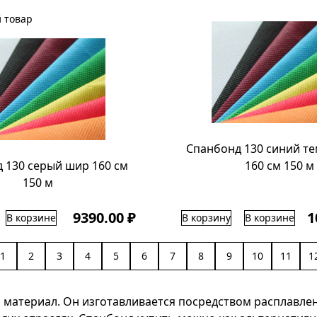
 товар
Спанбонд 130 синий т
 130 серый шир 160 см
160 см 150 м
150 м
9390.00 ₽
1
В корзине
В корзину
В корзине
1
2
3
4
5
6
7
8
9
10
11
1
 материал. Он изготавливается посредством расплавле