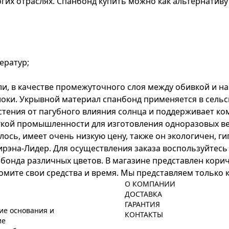
х отраслях. Спанбонд купить можно как альтернативу б
ератур;
, в качестве промежуточного слоя между обивкой и на
локи. Укрывной материал спанбонд применяется в сель
стения от пагубного влияния солнца и поддерживает ко
егкой промышленности для изготовления одноразовых в
ось, имеет очень низкую цену, также он экологичен, г
рэна-Лидер. Для осуществления заказа воспользуйтесь
нбонда различных цветов. В магазине представлен кори
омите свои средства и время. Мы представляем только
О КОМПАНИИ
ДОСТАВКА
ГАРАНТИЯ
ие основания и
КОНТАКТЫ
ие