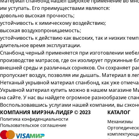
Материал спанбонд нашел широкое применение во многи
им уступать. Его преимуществами являются:
довольно высокая прочность;
устойчивость к химическому воздействию;
высокая воздухопроницаемость;
устойчивость к действию как высоких, так и низких темп
длительное время эксплуатации.
Спанбонд черный применяется при изготовлении мебели
производстве матрасов, где он изолирует пружинные б
внешней среды и различных сорняков. Он сохраняет ра
пропускает воздух, позволяя им дышать. Материал в л
Нетканый укрывной материал спанбонд, как уже отмечал
Укрывной материал купить можно в нашем магазине Ми
на сайте. У нас вы найдете огромное разнообразие спа
Воспользовавшись услугами нашей компании, вы сэкон
КОМПАНИЯ МИРЭНА-ЛИДЕР © 2023
КАТАЛОГ
Политика конфиденциальности
Механизмы
Пользовательское соглашение
Ортопедическ
комплектующ