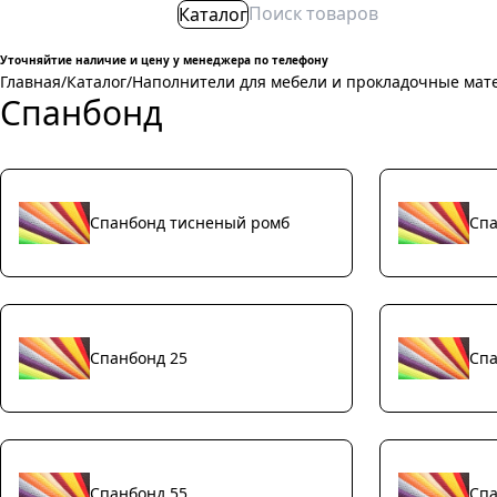
Каталог
Уточняйтие наличие и цену у менеджера по телефону
Главная
/
Каталог
/
Наполнители для мебели и прокладочные мат
Спанбонд
Спанбонд тисненый ромб
Спа
Спанбонд 25
Спа
Спанбонд 55
Спа